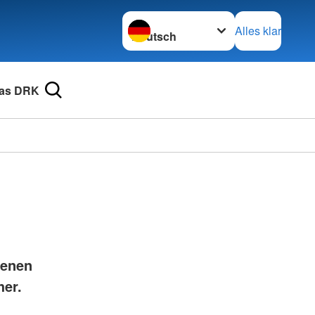
Sprache wechseln zu
Alles klar
as DRK
fenen
her.