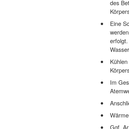
des Bet
Körpers
Eine S
werden,
erfolgt
Wasser
Kühlen 
Körper
Im Gesi
Atemwe
Anschl
Wärmee
Ggf. Ar