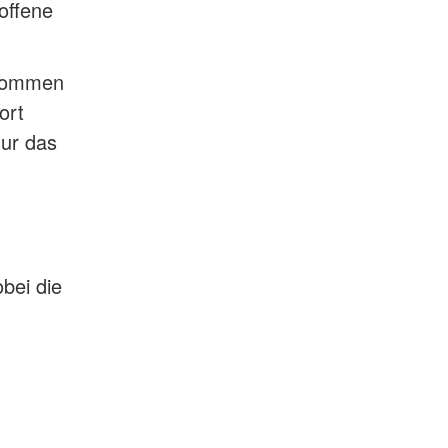
offene
enommen
ort
tur das
bei die