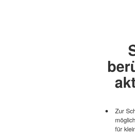
ber
ak
Zur Sch
möglich
für kle