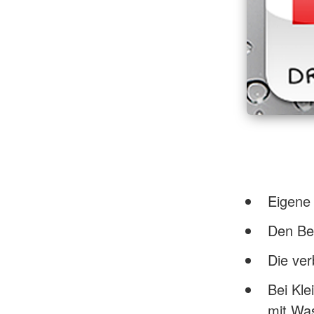
Eigene 
Den Be
Die ver
Bei Kle
mit Was