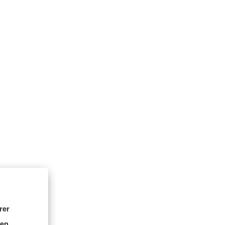
rer
nen