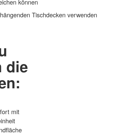
reichen können
erhängenden Tischdecken verwenden
u
 die
en:
ort mit
inheit
andfläche