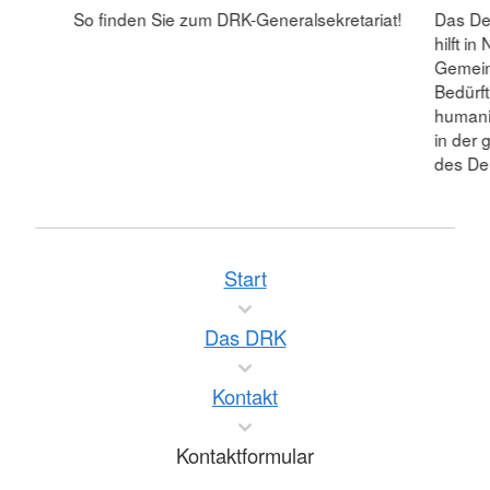
So finden Sie zum DRK-Generalsekretariat!
Das De
hilft i
Gemein
Bedürft
humanit
in der 
des De
Start
Das DRK
Kontakt
Kontaktformular