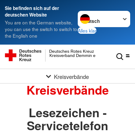
Sie befinden sich auf der
Sprache wechseln zu
deutschen Website
You are on the German website,
you can use the switch to switch to
Alles klar
the English one
Deutsches Rotes Kreuz
Kreisverband Demmin e.V.
Kreisverbände
Kreisverbände
Lesezeichen -
Servicetelefon