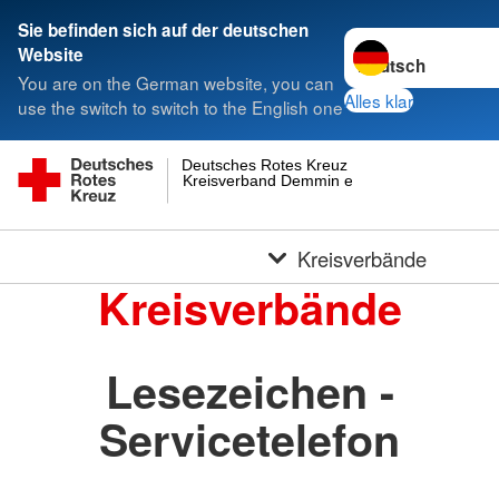
Sie befinden sich auf der deutschen
Sprache wechseln 
Website
You are on the German website, you can
Alles klar
use the switch to switch to the English one
Deutsches Rotes Kreuz
Kreisverband Demmin e.V.
Kreisverbände
Kreisverbände
Lesezeichen -
Servicetelefon