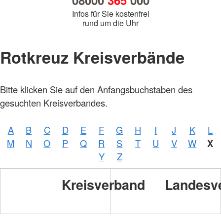
08000
365
000
Infos für Sie kostenfrei
rund um die Uhr
Rotkreuz Kreisverbände
Bitte klicken Sie auf den Anfangsbuchstaben des
gesuchten Kreisverbandes.
A
B
C
D
E
F
G
H
I
J
K
L
M
N
O
P
Q
R
S
T
U
V
W
X
Y
Z
Kreisverband
Landesv