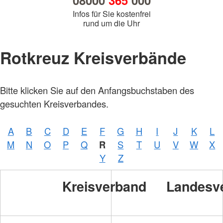
08000
365
000
Infos für Sie kostenfrei
rund um die Uhr
Rotkreuz Kreisverbände
Bitte klicken Sie auf den Anfangsbuchstaben des
gesuchten Kreisverbandes.
A
B
C
D
E
F
G
H
I
J
K
L
M
N
O
P
Q
R
S
T
U
V
W
X
Y
Z
Kreisverband
Landesv