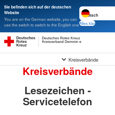
Sie befinden sich auf der deutschen
Sprache wechseln 
Website
You are on the German website, you can
Alles klar
use the switch to switch to the English one
Deutsches Rotes Kreuz
Kreisverband Demmin e.V.
Kreisverbände
Kreisverbände
Lesezeichen -
Servicetelefon