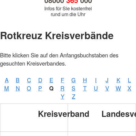
08000
365
000
Infos für Sie kostenfrei
rund um die Uhr
Rotkreuz Kreisverbände
Bitte klicken Sie auf den Anfangsbuchstaben des
gesuchten Kreisverbandes.
A
B
C
D
E
F
G
H
I
J
K
L
M
N
O
P
Q
R
S
T
U
V
W
X
Y
Z
Kreisverband
Landesv