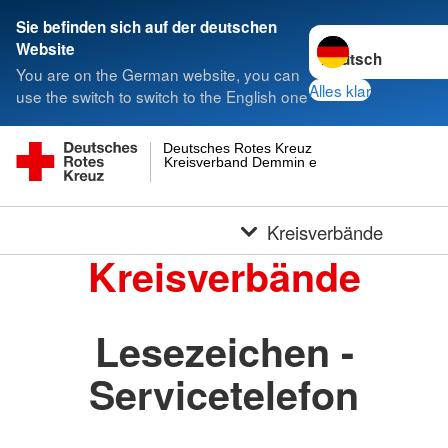
Sie befinden sich auf der deutschen
Sprache wechseln 
Website
You are on the German website, you can
Alles klar
use the switch to switch to the English one
Deutsches Rotes Kreuz
Kreisverband Demmin e.V.
Kreisverbände
Kreisverbände
Lesezeichen -
Servicetelefon