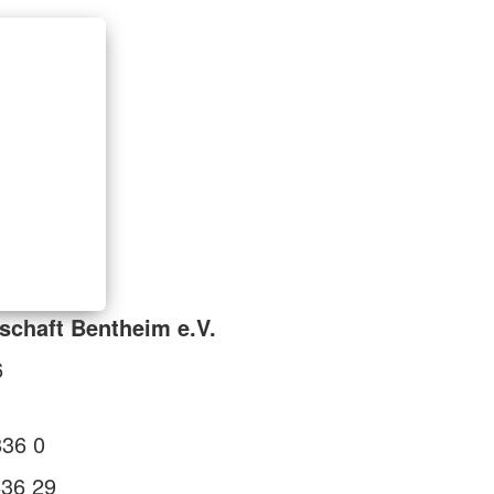
schaft Bentheim e.V.
6
836 0
836 29