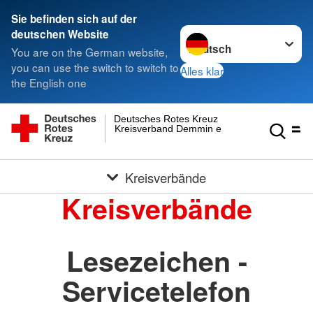
Sie befinden sich auf der
Sprache wechseln zu
deutschen Website
You are on the German website,
you can use the switch to switch to
Alles klar
the English one
Deutsches Rotes Kreuz
Kreisverband Demmin e.V.
Kreisverbände
Kreisverbände
Lesezeichen -
Servicetelefon