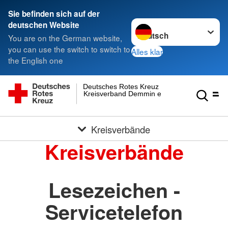
Sie befinden sich auf der
Sprache wechseln zu
deutschen Website
You are on the German website,
you can use the switch to switch to
Alles klar
the English one
Deutsches Rotes Kreuz
Kreisverband Demmin e.V.
Kreisverbände
Kreisverbände
Lesezeichen -
Servicetelefon